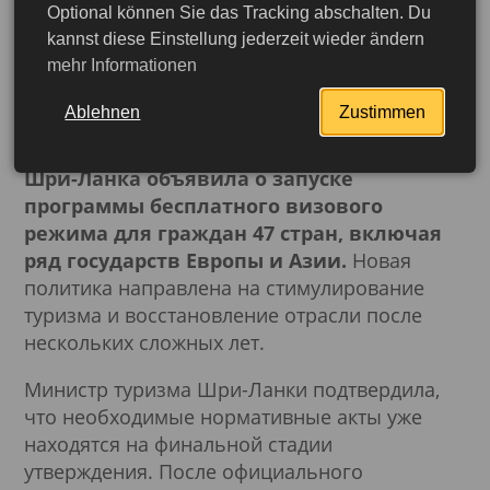
Optional können Sie das Tracking abschalten. Du
Шри-Ланка введёт
kannst diese Einstellung jederzeit wieder ändern
mehr Informationen
бесплатные визы для
граждан 47 стран
Ablehnen
Zustimmen
Шри-Ланка объявила о запуске
программы бесплатного визового
режима для граждан 47 стран, включая
ряд государств Европы и Азии.
Новая
политика направлена на стимулирование
туризма и восстановление отрасли после
нескольких сложных лет.
Министр туризма Шри-Ланки подтвердила,
что необходимые нормативные акты уже
находятся на финальной стадии
Подробнее
утверждения. После официального