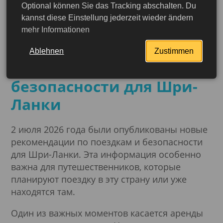
Optional können Sie das Tracking abschalten. Du
02.07.2026
kannst diese Einstellung jederzeit wieder ändern
Актуальные
mehr Informationen
рекомендации по
Ablehnen
Zustimmen
поездкам и
безопасности для Шри-
Ланки
2 июля 2026 года были опубликованы новые
рекомендации по поездкам и безопасности
для Шри-Ланки. Эта информация особенно
важна для путешественников, которые
планируют поездку в эту страну или уже
находятся там.
Подробнее
Один из важных моментов касается аренды