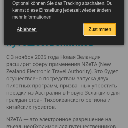
Optional können Sie das Tracking abschalten. Du
Новая Зеландия
kannst diese Einstellung jederzeit wieder ändern
mehr Informationen
расширяет сферу
применения NZeTA для
Ablehnen
Zustimmen
путешественников
С 3 ноября 2025 года Новая Зеландия
расширит сферу применения NZeTA (New
Zealand Electronic Travel Authority). Это будет
осуществлено посредством запуска двух
пилотных программ, призванных упростить
поездки из Австралии в Новую Зеландию для
граждан стран Тихоокеанского региона и
китайских туристов.
NZeTA — это электронное разрешение на
въезд, необходимое для путешественников