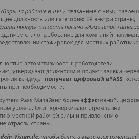
сборы за рабочие визы
и связанные с ними разре
щие должность или категорию EP внутри страны,
ущий пропуск и подать письмо «Изменение катего
едением стало требование для компаний нанимат
редоставлении стажировок для местных работник
лностью автоматизирован: работодатели
ию, утверждают должности и подают заявки чере
брения кандидат
получает цифровой ePASS
, кот
ять при необходимости.
oyment Pass Малайзии более эффективной, цифро
ном уровне. Они подчеркивают стремление
итию местной рабочей силы и привлечению
ие отрасли страны.
-dein-Visum.de
, чтобы быть в курсе всех изменений