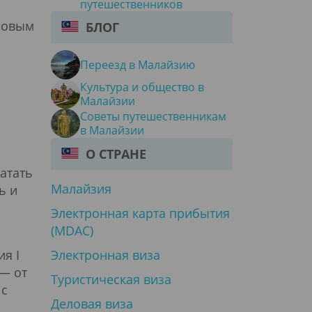
путешественников
ировым
БЛОГ
Переезд в Малайзию
Культура и общество в
Малайзии
Советы путешественникам
в Малайзии
О СТРАНЕ
атать
Малайзия
ь и
Электронная карта прибытия
(MDAC)
ия I
Электронная виза
 — от
Туристическая виза
 с
Деловая виза