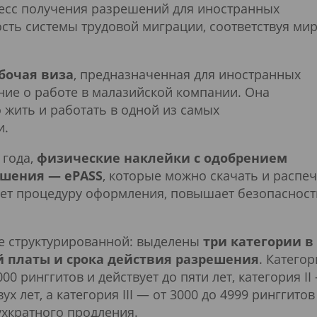
есс получения разрешений для иностранных
сть системы трудовой миграции, соответствуя м
абочая виза
, предназначенная для иностранных
ие о работе в малазийской компании. Она
 жить и работать в одной из самых
и.
 года,
физические наклейки с одобрением
ешения — ePASS
, которые можно скачать и распеч
яет процедуру оформления, повышает безопасност
ее структурированной: выделены
три категории в
й платы и срока действия разрешения
. Категор
0 ринггитов и действует до пяти лет, категория II
ух лет, а категория III — от 3000 до 4999 ринггитов
ухкратного продления.