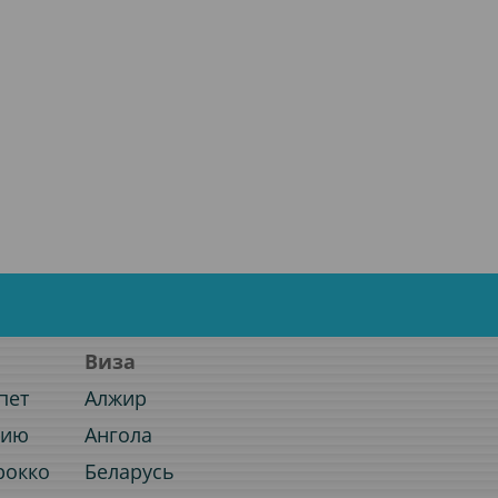
Виза
пет
Алжир
нию
Ангола
рокко
Беларусь