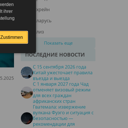
 werden
Бахрейн
 ihrer
tellung
Беларусь
Белиз
Zustimmen
Показать еще
ПОСЛЕДНИЕ НОВОСТИ
С 15 сентября 2026 года
Китай ужесточает правила
05.2025
въезда и выезда
С 1 января 2027 года Чад
отменяет визовый режим
для всех граждан
африканских стран
Гватемала: извержение
вулкана Фуэго и ситуация с
безопасностью —
рекомендации для