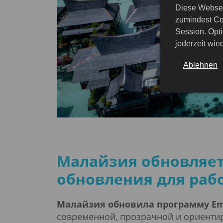
Diese Websei
zumindest Co
Session. Opti
jederzeit wi
Ablehnen
Малайзия обновляет
обновления для рабо
Малайзия обновила программу Empl
современной, прозрачной и ориенти