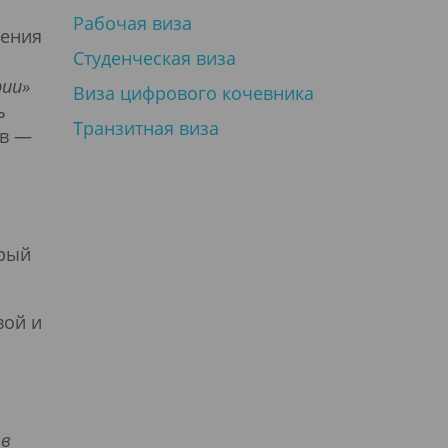
Рабочая виза
шения
Студенческая виза
рии»
Виза цифрового кочевника
ь
Транзитная виза
ов —
з
орый
вой и
 в