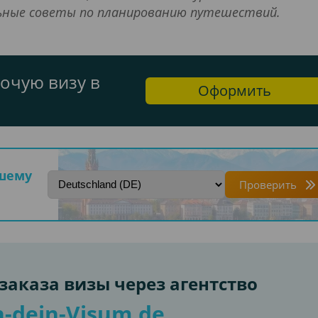
льные советы по планированию путешествий.
очую визу в
Оформить
ашему
Проверить
аказа визы через агентство
-dein-Visum.de