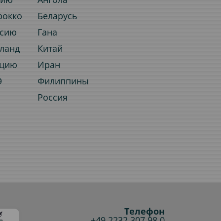
рокко
Беларусь
ссию
Гана
иланд
Китай
рцию
Иран
Э
Филиппины
Россия
Телефон
+49 2232 307 98 0