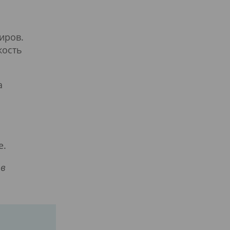
иров.
кость
а
е.
 в