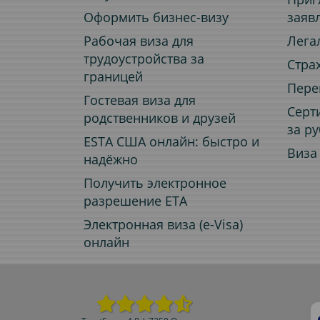
Оформить бизнес-визу
заяв
Рабочая виза для
Лега
трудоустройства за
Стра
границей
Пере
Гостевая виза для
Серт
родственников и друзей
за р
ESTA США онлайн: быстро и
Виза
надёжно
Получить электронное
разрешение ETA
Электронная виза (e-Visa)
онлайн