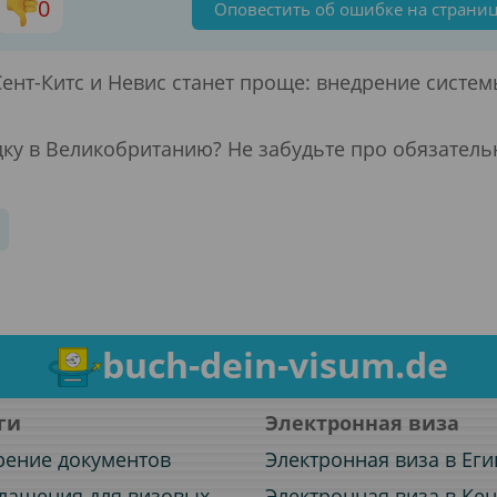
0
Оповестить об ошибке на страни
ент-Китс и Невис станет проще: внедрение систем
ку в Великобританию? Не забудьте про обязатель
buch-dein-visum.de
ги
Электронная виза
рение документов
Электронная виза в Еги
лашения для визовых
Электронная виза в Ке