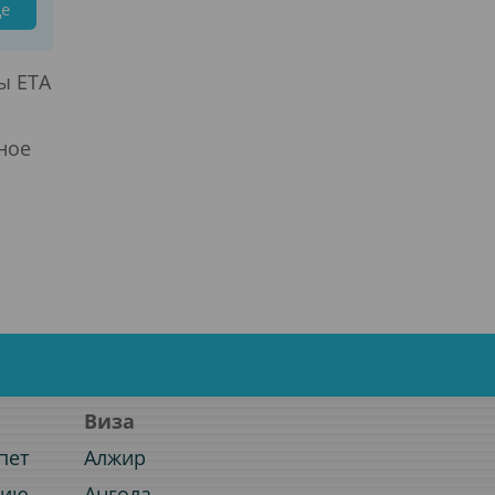
це
ы ЕTA
ное
Виза
пет
Алжир
нию
Ангола