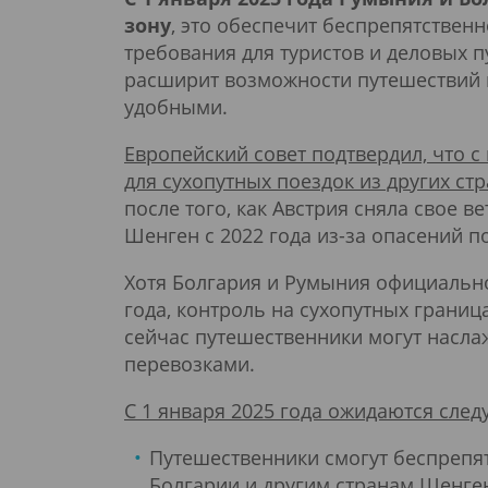
зону
, это обеспечит беспрепятствен
требования для туристов и деловых 
расширит возможности путешествий п
удобными.
Европейский совет подтвердил, что с
для сухопутных поездок из других ст
после того, как Австрия сняла свое в
Шенген с 2022 года из-за опасений п
Хотя Болгария и Румыния официально
года, контроль на сухопутных граница
сейчас путешественники могут насл
перевозками.
С 1 января 2025 года ожидаются сле
Путешественники смогут беспрепя
Болгарии и другим странам Шенген