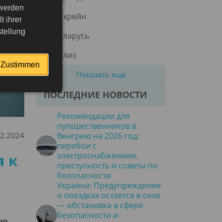
 werden
Бахрейн
 ihrer
tellung
Беларусь
Белиз
Zustimmen
Показать еще
ПОСЛЕДНИЕ НОВОСТИ
Рекомендации для
путешественников в
12.2024
Венгрию на 2026 год:
перебои с
 к
электроснабжением,
преступность и советы по
безопасности
Украина: Предупреждение
о поездках остается в силе
— обстановка в сфере
безопасности и
ую