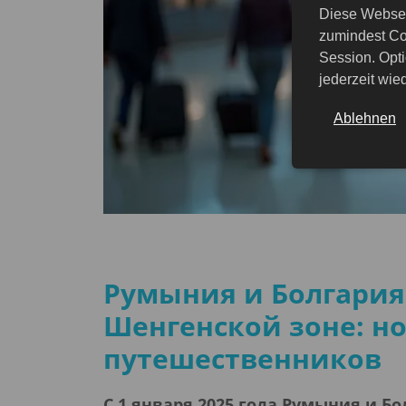
Diese Websei
zumindest Co
Session. Opti
jederzeit wi
Ablehnen
Румыния и Болгария
Шенгенской зоне: н
путешественников
С 1 января 2025 года Румыния и 