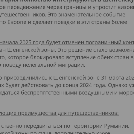
ное передвижение через границы и упростит визо
путешественников. Это знаменательное событие
о Европе и сделает поездки в эти страны более
 начала 2025 года будет отменен пограничный кон
ран Шенгенской зоны.
Это решение стало возмож
ето, которое блокировало вступление обеих стран в
о поводу нелегальной миграции.
 присоединились к Шенгенской зоне 31 марта 20
х будет действовать до конца 2024 года. Однако у
аждаться беспрепятственными воздушными и морс
дующие преимущества для путешественников:
тственно передвигаться по территории Румынии,
ской зоны по суше, дополнительно к уже