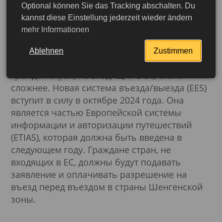
Optional können Sie das Tracking abschalten. Du
EES - что изменится во
kannst diese Einstellung jederzeit wieder ändern
mehr Informationen
въезде в ЕС
Ablehnen
Zustimmen
Этой осенью въезд в Европейский союз для
граждан стран, не входящих в ЕС, станет
сложнее. Новая система въезда/выезда (EES)
вступит в силу в октябре 2024 года. Она
является частью Европейской системы
информации и авторизации путешествий
(ETIAS), которая должна быть введена в
следующем году. Граждане стран, не
входящих в ЕС, должны будут подавать
заявление и оплачивать разрешение на
въезд перед въездом в страны Шенгенской
зоны.