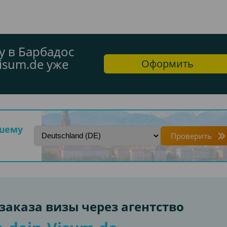
у в Барбадос
isum.de уже
Оформить
ашему
Проверить
аказа визы через агентство