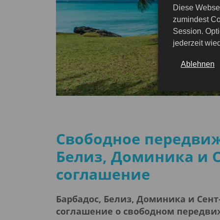
Diese Websei
zumindest Co
Session. Opti
jederzeit wi
Ablehnen
Свободное передвиж
Белиз, Доминика и 
соглашение
Барбадос, Белиз, Доминика и Сен
соглашение о свободном передви