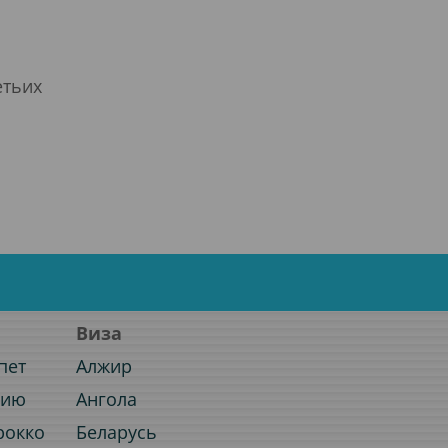
етьих
Виза
пет
Алжир
нию
Ангола
рокко
Беларусь