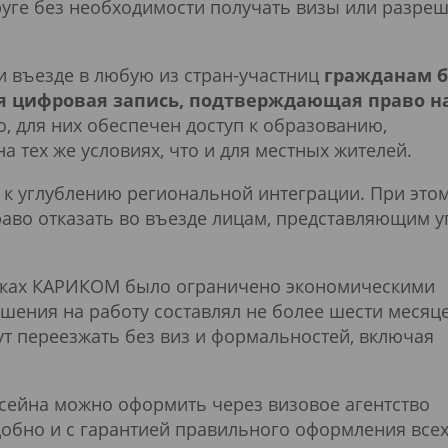
друге без необходимости получать визы или разре
и въезде в любую из стран-участниц
гражданам б
я цифровая запись, подтверждающая право н
о, для них обеспечен доступ к образованию,
 тех же условиях, что и для местных жителей.
к углублению региональной интеграции. При это
раво отказать во въезде лицам, представляющим у
мках КАРИКОМ было ограничено экономическими
шения на работу составлял не более шести месяце
ут переезжать без виз и формальностей, включая
сейна можно оформить через визовое агентство
обно и с гарантией правильного оформления все