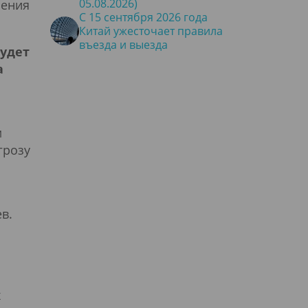
05.08.2026)
шения
С 15 сентября 2026 года
Китай ужесточает правила
въезда и выезда
удет
а
м
грозу
в.
х