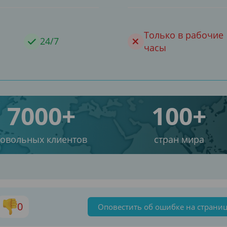
Только в рабочие
24/7
часы
7000+
100+
довольных клиентов
стран мира
0
Оповестить об ошибке на страни