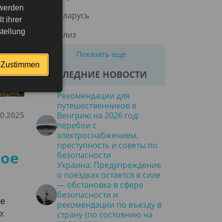
 werden
Беларусь
 ihrer
tellung
Белиз
Показать еще
Zustimmen
ПОСЛЕДНИЕ НОВОСТИ
Рекомендации для
путешественников в
10.2025
Венгрию на 2026 год:
перебои с
электроснабжением,
преступность и советы по
вое
безопасности
Украина: Предупреждение
о поездках остается в силе
— обстановка в сфере
безопасности и
ое
рекомендации по въезду в
х
страну (по состоянию на