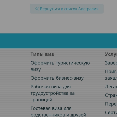
Вернуться в список Австралия
Типы виз
Услу
Оформить туристическую
Заве
визу
Приг
Оформить бизнес-визу
заяв
Рабочая виза для
Лега
трудоустройства за
Стра
границей
Пере
Гостевая виза для
Серт
родственников и друзей