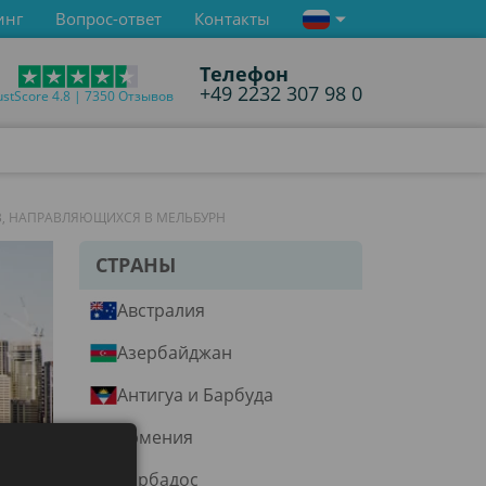
инг
Вопрос-ответ
Контакты
Телефон
+49 2232 307 98 0
ustScore 4.8 | 7350 Отзывов
В, НАПРАВЛЯЮЩИХСЯ В МЕЛЬБУРН
СТРАНЫ
Австралия
Азербайджан
Антигуа и Барбуда
Армения
Барбадос