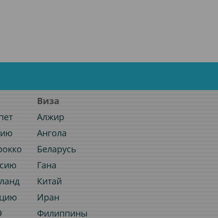
Виза
пет
Алжир
нию
Ангола
рокко
Беларусь
ссию
Гана
иланд
Китай
рцию
Иран
Э
Филиппины