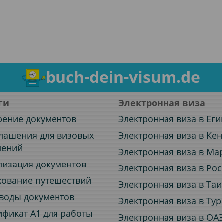
buch-dein-visum.de
ги
Электронная виза
рение документов
Электронная виза в Еги
лашения для визовых
Электронная виза в Ке
лений
Электронная виза в Ма
лизация документов
Электронная виза в Ро
хование путешествий
Электронная виза в Та
воды документов
Электронная виза в Ту
ификат A1 для работы
Электронная виза в ОА