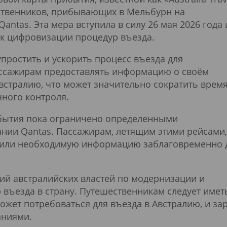
ественников, прибывающих в Мельбурн на
ntas. Эта мера вступила в силу 26 мая 2026 года 
 к цифровизации процедур въезда.
простить и ускорить процесс въезда для
ассажирам предоставлять информацию о своём
встралию, что может значительно сократить врем
ного контроля.
бытия пока ограничено определенными
ии Qantas. Пассажирам, летящим этими рейсами,
тавили необходимую информацию заблаговременно 
лий австралийских властей по модернизации и
ъезда в страну. Путешественникам следует имет
ожет потребоваться для въезда в Австралию, и за
аниями.