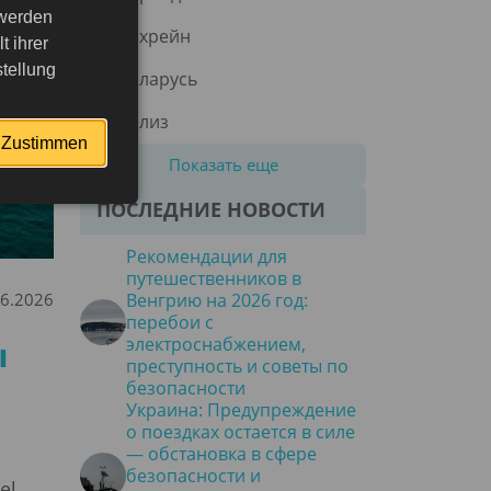
 werden
Бахрейн
 ihrer
tellung
Беларусь
Белиз
Zustimmen
Показать еще
ПОСЛЕДНИЕ НОВОСТИ
Рекомендации для
путешественников в
06.2026
Венгрию на 2026 год:
перебои с
ы
электроснабжением,
преступность и советы по
безопасности
Украина: Предупреждение
о поездках остается в силе
— обстановка в сфере
безопасности и
el