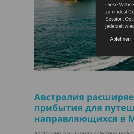
Diese Websei
zumindest Co
Session. Opti
jederzeit wi
Ablehnen
Австралия расширяе
прибытия для путеш
направляющихся в 
Австралия расширила действие цифров