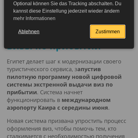
Optional können Sie das Tracking abschalten. Du
Египет запускает
kannst diese Einstellung jederzeit wieder ändern
mehr Informationen
пилотную программу
экстренной электронной
Ablehnen
Zustimmen
визы по прибытии
Египет делает шаг к модернизации своего
туристического сервиса, з
апустив
пилотную программу новой цифровой
системы экстренной выдачи виз по
прибытии
. Система начнет
функционировать в
международном
аэропорту Каира
с середины июня
.
Новая система призвана упростить процесс
оформления виз, чтобы помочь тем, кто
Подробнее
сталкивается с необходимостью получения