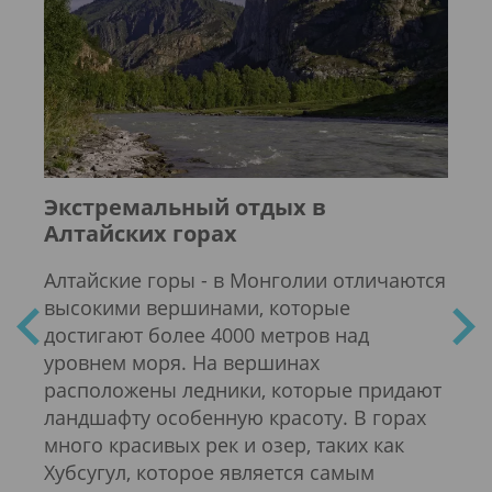
Экстремальный отдых в
Зна
Алтайских горах
коч
Алтайские горы - в Монголии отличаются
Юрта
высокими вершинами, которые
кото
достигают более 4000 метров над
Монг
ре.
уровнем моря. На вершинах
сост
расположены ледники, которые придают
покр
ландшафту особенную красоту. В горах
соби
ов
много красивых рек и озер, таких как
идеа
Хубсугул, которое является самым