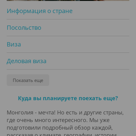
Информация о стране
Посольство
Виза
Деловая виза
Частная виза
Показать еще
Туристическая виза
Куда вы планируете поехать еще?
Транзитная виза
Монголия - мечта! Но есть и другие страны,
где очень много интересного. Мы уже
подготовили подробный обзор каждой,
рассказав о климате, географии, истории,