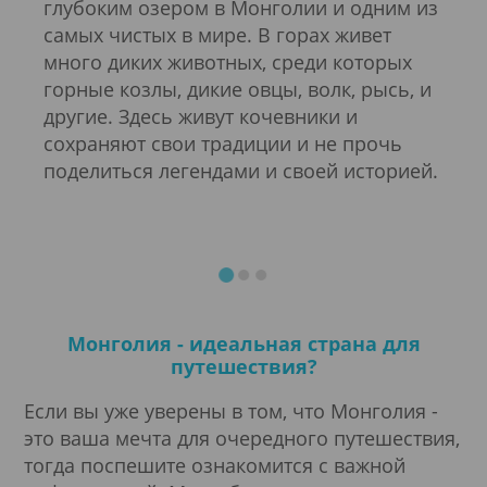
Фор
глубоким озером в Монголии и одним из
бала
самых чистых в мире. В горах живет
уютн
много диких животных, среди которых
хол
горные козлы, дикие овцы, волк, рысь, и
суро
другие. Здесь живут кочевники и
е
мног
сохраняют свои традиции и не прочь
ючая
все 
поделиться легендами и своей историей.
уры
из н
ее э
Монголия - идеальная страна для
путешествия?
Если вы уже уверены в том, что Монголия -
это ваша мечта для очередного путешествия,
тогда поспешите ознакомится с важной