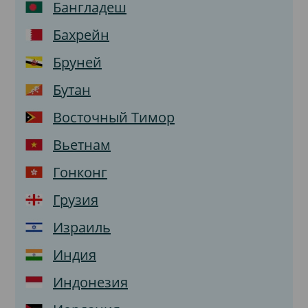
Бангладеш
Бахрейн
Бруней
Бутан
Восточный Тимор
Вьетнам
Гонконг
Грузия
Израиль
Индия
Индонезия