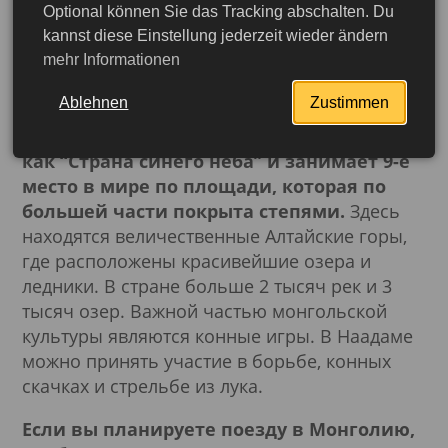
Optional können Sie das Tracking abschalten. Du
kannst diese Einstellung jederzeit wieder ändern
mehr Informationen
Ablehnen
Zustimmen
Монголия - страна с богатой историей и
удивительной природой. Она известна
как “Страна синего неба” и занимает 9-е
место в мире по площади, которая по
большей части покрыта степями.
Здесь
находятся величественные Алтайские горы,
где расположены красивейшие озера и
ледники. В стране больше 2 тысяч рек и 3
тысяч озер. Важной частью монгольской
культуры являются конные игры. В Наадаме
можно принять участие в борьбе, конных
скачках и стрельбе из лука.
Если вы планируете поезду в Монголию,