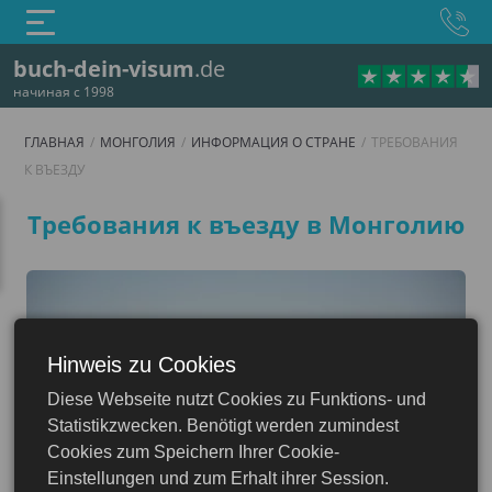
buch-dein-visum
.de
начиная с 1998
ГЛАВНАЯ
МОНГОЛИЯ
ИНФОРМАЦИЯ О СТРАНЕ
ТРЕБОВАНИЯ
К ВЪЕЗДУ
Требования к въезду
Требования к въезду в Монголию
Hinweis zu Cookies
Diese Webseite nutzt Cookies zu Funktions- und
Монголия
Statistikzwecken. Benötigt werden zumindest
Cookies zum Speichern Ihrer Cookie-
Einstellungen und zum Erhalt ihrer Session.