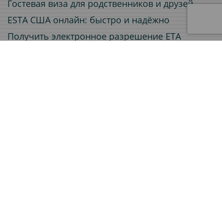
Гостевая виза для родственников и друзей
ESTA США онлайн: быстро и надёжно
Получить электронное разрешение ETA
Электронная виза (e-Visa) онлайн
Услуги
Заверение документов
Приглашения для визовых заявлений
Легализация документов
Страхование путешествий
Переводы документов
Сертификат A1 для работы за рубежом
Виза
Электронная виза