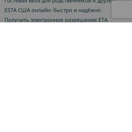
Гостевая виза для родственников и друзей
ESTA США онлайн: быстро и надёжно
Получить электронное разрешение ETA
Электронная виза (e-Visa) онлайн
Услуги
Заверение документов
Приглашения для визовых заявлений
Легализация документов
Страхование путешествий
Переводы документов
Сертификат A1 для работы за рубежом
Виза
Электронная виза