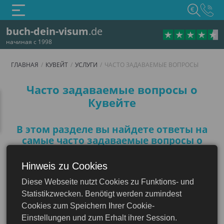
€
buch-dein-visum
.de
начиная с 1998
ГЛАВНАЯ
КУВЕЙТ
УСЛУГИ
ЧАСТО ЗАДАВАЕМЫЕ ВОПРОСЫ
Часто задаваемые воп
Часто задаваемые вопросы о
Кувейте
В этом разделе вы найдете ответы на
самые часто задаваемые вопросы о
Кувейте, которые помогут вам
подготовиться к путешествию
Hinweis zu Cookies
Diese Webseite nutzt Cookies zu Funktions- und
Кувейт
Statistikzwecken. Benötigt werden zumindest
Нужна ли виза для поездки в
Cookies zum Speichern Ihrer Cookie-
Кувейт?
Einstellungen und zum Erhalt ihrer Session.