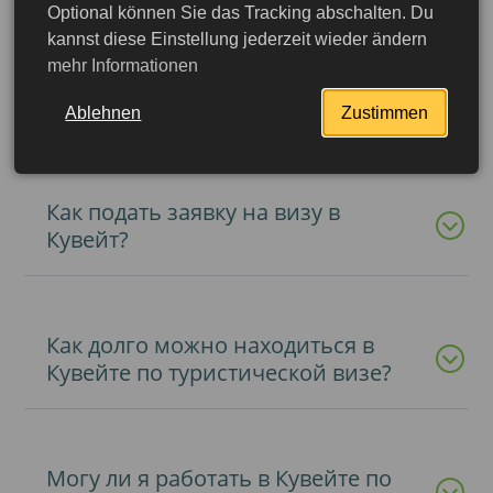
Optional können Sie das Tracking abschalten. Du
kannst diese Einstellung jederzeit wieder ändern
mehr Informationen
Какие типы виз доступны для
поездки в Кувейт?
Ablehnen
Zustimmen
Как подать заявку на визу в
Кувейт?
Как долго можно находиться в
Кувейте по туристической визе?
Подробнее
Могу ли я работать в Кувейте по