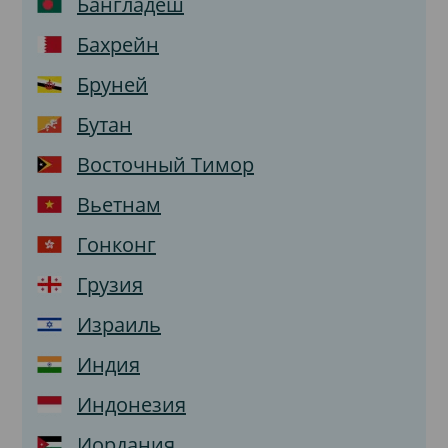
Бангладеш
Бахрейн
Бруней
Бутан
Восточный Тимор
Вьетнам
Гонконг
Грузия
Израиль
Индия
Индонезия
Иордания