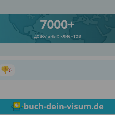
7000+
довольных клиентов
0
buch-dein-visum.de