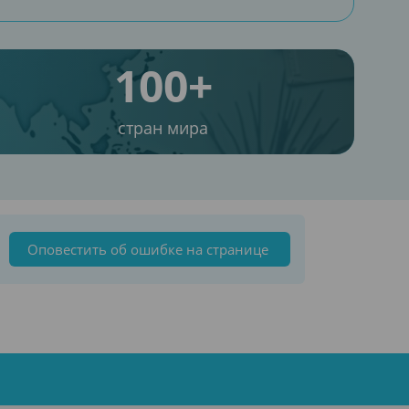
100+
стран мира
Оповестить об ошибке на странице