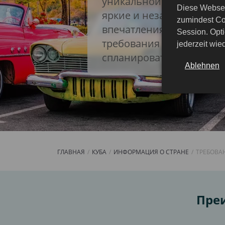
уникальной культурой о
Diese Websei
яркие и незабываемые
zumindest Co
впечатления. Изучите в
Session. Opti
требования Кубы, чтобы
jederzeit wi
спланировать вашу поез
Ablehnen
ГЛАВНАЯ
КУБА
ИНФОРМАЦИЯ О СТРАНЕ
ТРЕБОВАН
Требования к въез
Преи