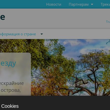
Новости
Партнерам
Трек
de
Tr
нформация о стране
езду
ескрайние
острова,
сальсы.
 Cookies