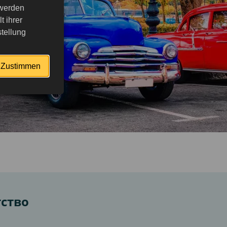
 werden
 ihrer
tellung
Zustimmen
тство