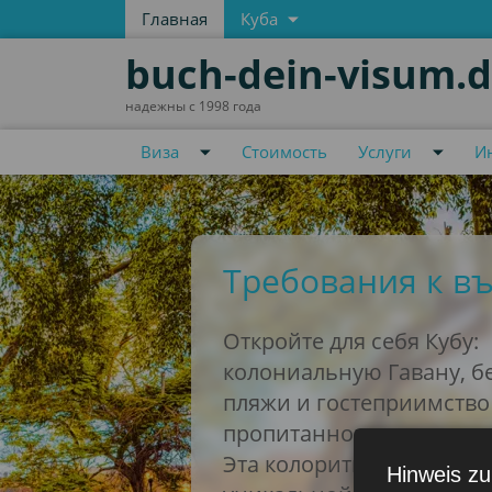
Главная
Куба
buch-dein-visum.
надежны с 1998 года
Виза
Стоимость
Услуги
И
Требования к въ
Откройте для себя Кубу:
колониальную Гавану, б
пляжи и гостеприимство 
пропитанного ритмами 
Эта колоритная страна с
Hinweis zu