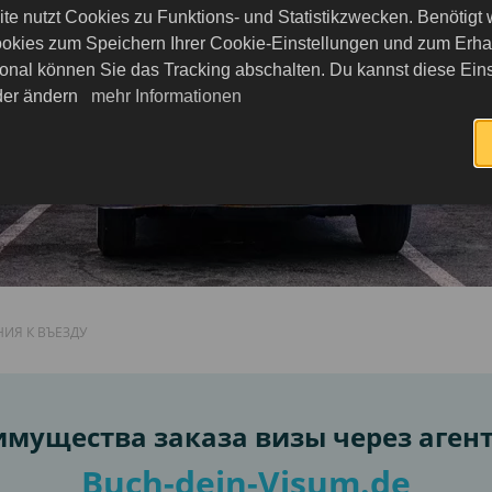
ставит
te nutzt Cookies zu Funktions- und Statistikzwecken. Benötigt
okies zum Speichern Ihrer Cookie-Einstellungen und zum Erhalt
ажные
onal können Sie das Tracking abschalten. Du kannst diese Eins
 идеально
eder ändern
mehr Informationen
дку.
ИЯ К ВЪЕЗДУ
ду
мущества заказа визы через аген
Buch-dein-Visum.de