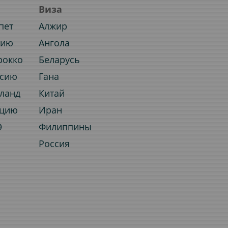
Виза
пет
Алжир
нию
Ангола
рокко
Беларусь
ссию
Гана
иланд
Китай
рцию
Иран
Э
Филиппины
Россия