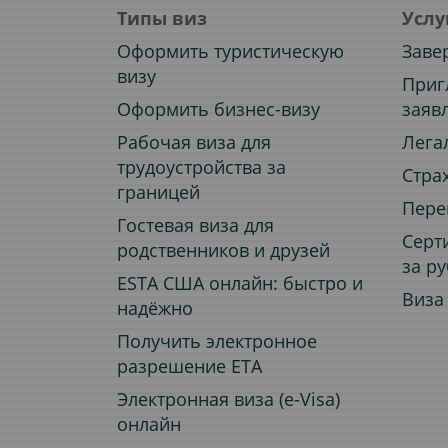
Типы виз
Услу
Оформить туристическую
Заве
визу
Приг
Оформить бизнес-визу
заяв
Рабочая виза для
Лега
трудоустройства за
Стра
границей
Пере
Гостевая виза для
Серт
родственников и друзей
за р
ESTA США онлайн: быстро и
Виза
надёжно
Получить электронное
разрешение ETA
Электронная виза (e-Visa)
онлайн