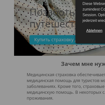
Diese Websei
Позаботьтесь о
zumindest Co
Session. Opti
путешествия!
jederzeit wi
Ablehnen
Купить страховку для путешес
Зачем мне нуж
Медицинская страховка обеспечивае
медицинская помощь для туристов мо
заболеваниях. Кроме того, страховы
медицинскую помощь. В некоторых сл
проживания.