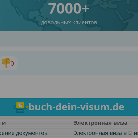
7000+
довольных клиентов
0
buch-dein-visum.de
ги
Электронная виза
рение документов
Электронная виза в Еги