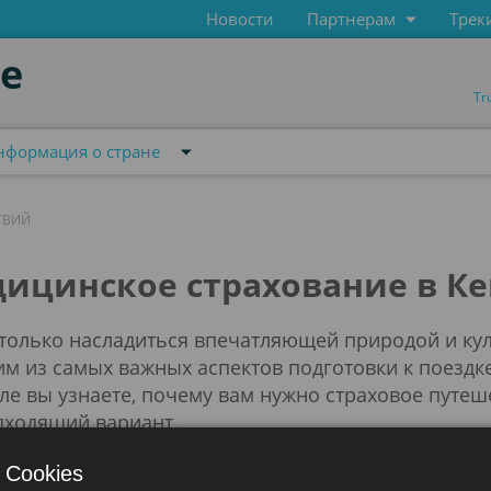
Новости
Партнерам
Трек
de
Tr
нформация о стране
ТВИЙ
шествий
ицинское страхование в К
 только насладиться впечатляющей природой и кул
им из самых важных аспектов подготовки к поездк
ле вы узнаете, почему вам нужно страховое путеш
дходящий вариант.
 Cookies