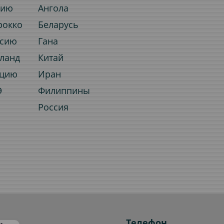
нию
Ангола
рокко
Беларусь
ссию
Гана
иланд
Китай
рцию
Иран
Э
Филиппины
Россия
Телефон