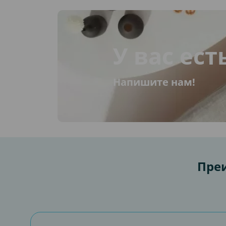
У вас ест
Напишите нам!
Преи