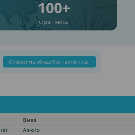
100+
стран мира
Оповестить об ошибке на странице
Виза
пет
Алжир