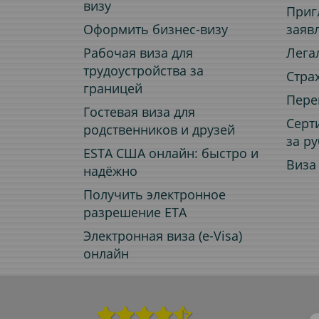
визу
Приг
Оформить бизнес-визу
заяв
Рабочая виза для
Лега
трудоустройства за
Стра
границей
Пере
Гостевая виза для
Серт
родственников и друзей
за р
ESTA США онлайн: быстро и
Виза
надёжно
Получить электронное
разрешение ETA
Электронная виза (e-Visa)
онлайн