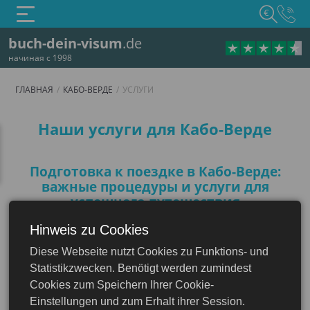
€
buch-dein-visum
.de
начиная с 1998
ГЛАВНАЯ
КАБО-ВЕРДЕ
УСЛУГИ
Услуги
Наши услуги для Кабо-Верде
Подготовка к поездке в Кабо-Верде:
важные процедуры и услуги для
успешного путешествия
Планируете поездку в Кабо-Верде? Тогда
Hinweis zu Cookies
важно правильно подготовиться к
Diese Webseite nutzt Cookies zu Funktions- und
Кабо-Верде
путешествию. Необходимо заранее собрать
Statistikzwecken. Benötigt werden zumindest
все необходимые документы и пройти все
Cookies zum Speichern Ihrer Cookie-
процедуры. Тщательное выполнение всех
Einstellungen und zum Erhalt ihrer Session.