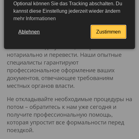
требований и подготовка документов
Optional können Sie das Tracking abschalten. Du
заранее помогут избежать неприятностей и
kannst diese Einstellung jederzeit wieder ändern
облегчат ваше пребывание на Кабо-Верде.
mehr Informationen
Компания
Buch-dein-Visum.de
предлагает
Ablehnen
Zustimmen
широкий спектр услуг. Мы поможем вам
легализовать документы, заверить их
нотариально и перевести. Наши опытные
специалисты гарантируют
профессиональное оформление ваших
документов, отвечающее требованиям
местных органов власти.
Не откладывайте необходимые процедуры на
потом – обратитесь к нам уже сегодня и
получите профессиональную помощь,
которая упростит все формальности перед
поездкой.
Подробнее