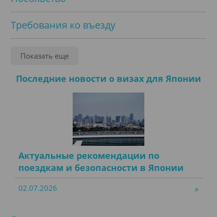
Требования ко въезду
Услуги
Показать еще
Апостиль
Последние новости о визах для Японии
Нотариальное заверение
Часто задаваемые вопросы
Актуальные рекомендации по
Переводы
поездкам и безопасности в Японии
Оформление визы
02.07.2026
Виза