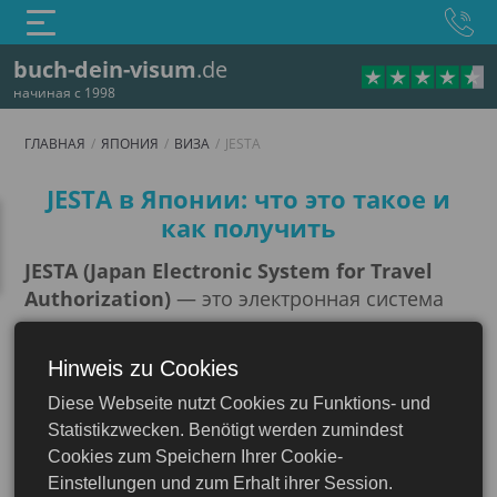
buch-dein-visum
.de
начиная с 1998
ГЛАВНАЯ
ЯПОНИЯ
ВИЗА
JESTA
JESTA
JESTA в Японии: что это такое и
как получить
JESTA (Japan Electronic System for Travel
Authorization)
— это электронная система
предварительного разрешения на въезд в
Японию, которая используется для граждан
Hinweis zu Cookies
определённых стран, планирующих
Diese Webseite nutzt Cookies zu Funktions- und
краткосрочные поездки без визы. Она была
Япония
Statistikzwecken. Benötigt werden zumindest
введена японским правительством для
Cookies zum Speichern Ihrer Cookie-
упрощения въезда туристов, повышения
Einstellungen und zum Erhalt ihrer Session.
безопасности и сокращения времени