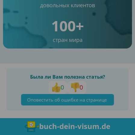
довольных клиентов
100+
стран мира
Была ли Вам полезна статья?
0
0
Оповестить об ошибке на странице
buch-dein-visum.de