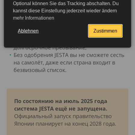
Optional können Sie das Tracking abschalten. Du
прохождения контроля в аэропорту.
kannst diese Einstellung jederzeit wieder ändern
mehr Informationen
Что нужно знать:
Ablehnen
Zustimmen
JESTA действует только
на одну поездку
;
Не даёт права на работу, учёбу или
долгосрочное пребывание;
Без одобрения JESTA вы не сможете сесть
на самолёт, даже если страна входит в
безвизовый список.
По состоянию на июль 2025 года
система JESTA ещё не запущена.
Официальный запуск правительство
Японии планирует на конец 2028 года.
Подробнее