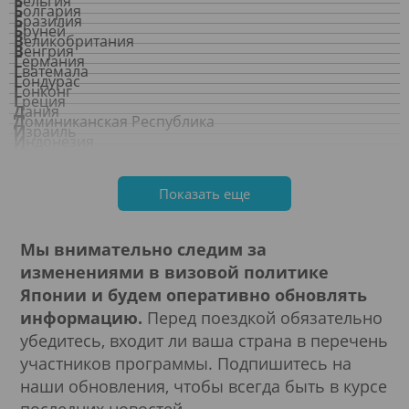
Бельгия
Болгария
Бразилия
Бруней
Великобритания
Венгрия
Германия
Гватемала
Гондурас
Гонконг
Греция
Дания
Доминиканская Республика
Израиль
Индонезия
Ирландия
Исландия
Испания
Италия
Канада
Показать еще
Катар
Кипр
Коста-Рика
Латвия
Лесото
Мы внимательно следим за
Литва
Лихтенштейн
изменениями в визовой политике
Люксембург
Маврикий
Макао
Японии и будем оперативно обновлять
Малайзия
Мальта
информацию.
Перед поездкой обязательно
Мексика
Монако
убедитесь, входит ли ваша страна в перечень
Нидерланды
Новая Зеландия
участников программы. Подпишитесь на
Норвегия
Объединённые Арабские Эмираты (ОАЭ)
Панама
наши обновления, чтобы всегда быть в курсе
Польша
Португалия