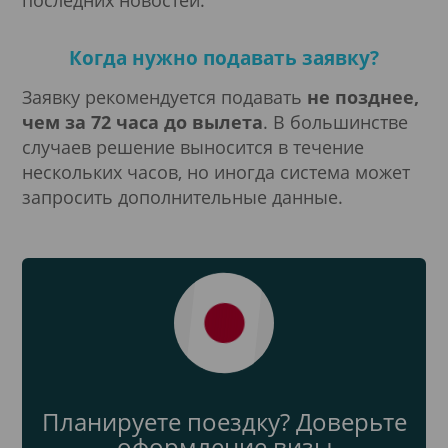
последних новостей.
Республика Корея
Румыния
Сальвадор
Сан-Марино
Северная Македония
Когда нужно подавать заявку?
Сербия
Сингапур
Словакия
Словения
Заявку рекомендуется подавать
не позднее,
Соединённые Штаты Америки (США)
Суринам
чем
за 72 часа до вылета
. В большинстве
Таиланд
Тайвань
случаев решение выносится в течение
Тунис
Турция
Уругвай
нескольких часов, но иногда система может
Финляндия
Франция
запросить дополнительные данные.
Хорватия
Чехия
Чили
Швейцария
Швеция
Эстония
Планируете поездку? Доверьте
оформление визы