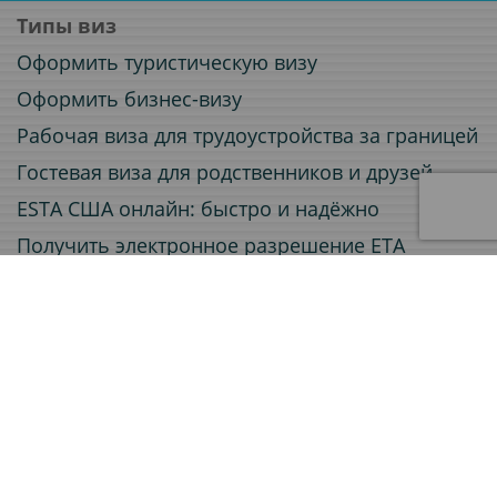
Типы виз
Оформить туристическую визу
Оформить бизнес-визу
Рабочая виза для трудоустройства за границей
Гостевая виза для родственников и друзей
ESTA США онлайн: быстро и надёжно
Получить электронное разрешение ETA
Электронная виза (e-Visa) онлайн
Услуги
Заверение документов
Приглашения для визовых заявлений
Легализация документов
Страхование путешествий