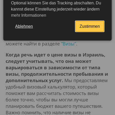
Optional können Sie das Tracking abschalten. Du
понадобятся определенные документы, и
kannst diese Einstellung jederzeit wieder ändern
хотя процесс получения визы не является
mehr Informationen
сложным, он может включать некоторые
нюансы, которые могут повлиять на
Ablehnen
Zustimmen
результат запроса. Подробности об условиях
въезда и необходимых документах вы
можете найти в разделе
“Визы”
.
Когда речь идет о цене визы в Израиль,
следует учитывать, что она может
варьироваться в зависимости от типа
визы, продолжительности пребывания и
дополнительных услуг.
Мы предоставляем
удобный визовый калькулятор, который
поможет вам рассчитать стоимость визы
более точно, чтобы вы могли лучше
планировать бюджет вашего путешествия.
Подробнее
Важно помнить, что наличие визы не