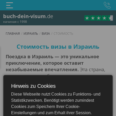
buch-dein-visum
.de
начиная с 1998
ГЛАВНАЯ
ИЗРАИЛЬ
ВИЗА
СТОИМОСТЬ
Стоимость
Стоимость визы в Израиль
Поездка в Израиль — это уникальное
приключение, которое оставит
незабываемые впечатления.
Эта страна,
являющаяся колыбелью древних
цивилизаций и современных достижений,
Hinweis zu Cookies
предлагает множество удивительных мест
Diese Webseite nutzt Cookies zu Funktions- und
для посещения. Прежде чем отправиться в
Израиль
Statistikzwecken. Benötigt werden zumindest
это путешествие, важно разобраться в
Cookies zum Speichern Ihrer Cookie-
вопросах подготовки документов и
Einstellungen und zum Erhalt ihrer Session.
получения визы. Для поездки в Израиль вам