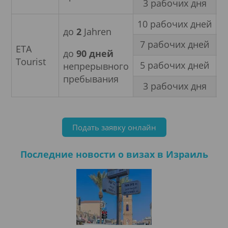
3 рабочих дня
М
10 рабочих дней
М
до
2
Jahren
7 рабочих дней
М
ETA
до
90 дней
Tourist
5 рабочих дней
М
непрерывного
пребывания
3 рабочих дня
М
Подать заявку онлайн
Последние новости о визах в Израиль