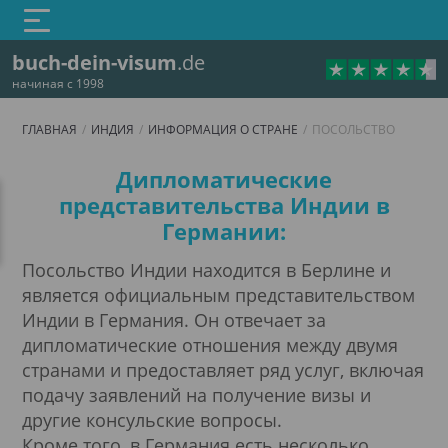
buch-dein-visum
.de
начиная с 1998
ГЛАВНАЯ
ИНДИЯ
ИНФОРМАЦИЯ О СТРАНЕ
ПОСОЛЬСТВО
Посольство
Дипломатические
представительства Индии в
Германии:
Посольство Индии находится в Берлине и
является официальным представительством
Индии в Германия. Он отвечает за
дипломатические отношения между двумя
странами и предоставляет ряд услуг, включая
Индия
подачу заявлений на получение визы и
дию онлайн: e-Visa, туристическая, бизнес
другие консульские вопросы.
Кроме того, в Германия есть несколько