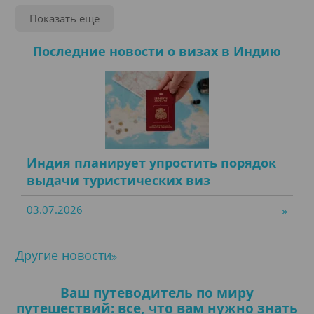
Стоимость
Показать еще
Информация о стране
Последние новости о визах в Индию
Виза в Индию онлайн: e-Visa,
туристическая, бизнес
Индия планирует упростить порядок
выдачи туристических виз
03.07.2026
Другие новости
Ваш путеводитель по миру
путешествий: все, что вам нужно знать