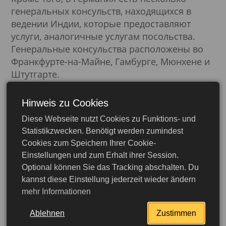
генеральных консульств, находящихся в
ведении Индии, которые предоставляют
услуги, аналогичные услугам посольства.
Генеральные консульства расположены во
Франкфурте-на-Майне, Гамбурге, Мюнхене и
Штутгарте.
Важно отметить, что в каждом консульстве
Hinweis zu Cookies
действуют разные правила и требования для
Diese Webseite nutzt Cookies zu Funktions- und
подачи заявления на
визу в Индию
, и что
Statistikzwecken. Benötigt werden zumindest
это должно быть местное посольство или
Cookies zum Speichern Ihrer Cookie-
Генеральное консульство, расположенные
Einstellungen und zum Erhalt ihrer Session.
по соседству с тем местом, где вы живете.
Optional können Sie das Tracking abschalten. Du
kannst diese Einstellung jederzeit wieder ändern
Посольство Индии в Берлине,
mehr Informationen
Германия
Ablehnen
Zustimmen
Адрес: Tiergarttenstrasse 17, 10785 Berlin,
Подробнее