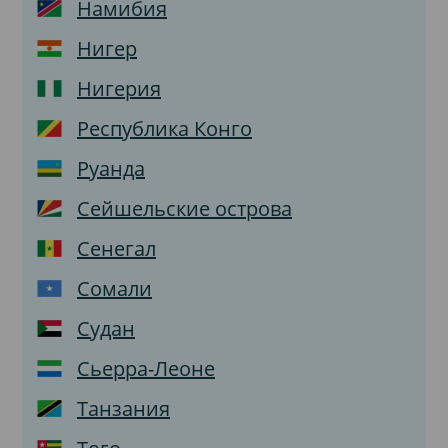
Намибия
Нигер
Нигерия
Республика Конго
Руанда
Сейшельские острова
Сенегал
Сомали
Судан
Сьерра-Леоне
Танзания