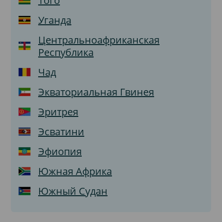
Того
Уганда
Центральноафриканская
Республика
Чад
Экваториальная Гвинея
Эритрея
Эсватини
Эфиопия
Южная Африка
Южный Судан