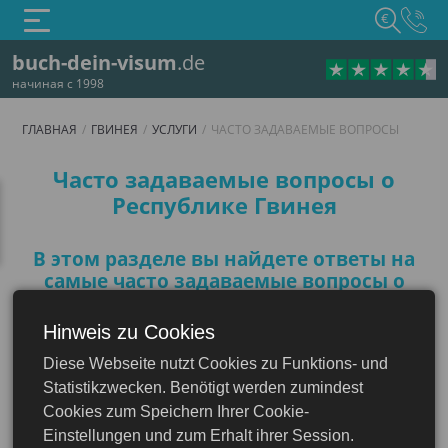
€
buch-dein-visum
.de
начиная с 1998
ГЛАВНАЯ
ГВИНЕЯ
УСЛУГИ
ЧАСТО ЗАДАВАЕМЫЕ ВОПРОСЫ
Часто задаваемые воп
Часто задаваемые вопросы о
Республике Гвинея
В этом разделе вы найдете ответы на
самые часто задаваемые вопросы о
Гвинее, которые помогут вам
подготовиться к путешествию
Hinweis zu Cookies
Diese Webseite nutzt Cookies zu Funktions- und
Гвинея
Statistikzwecken. Benötigt werden zumindest
Нужна ли виза для посещения
Cookies zum Speichern Ihrer Cookie-
Гвинеи?
Einstellungen und zum Erhalt ihrer Session.