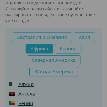
Электронная дипломатическая виза
тщательно подготовиться к поездке.
Исследуйте наши гайды и начинайте
планировать свое идеальное путешествие
Электронная долгосрочная виза
уже сегодня!
Электронная туристическая виза
Австралия и Океания
Азия
Электронная транзитная виза
Африка
Европа
Северная Америка
Южная Америка
Алжир
Ангола
Бенин