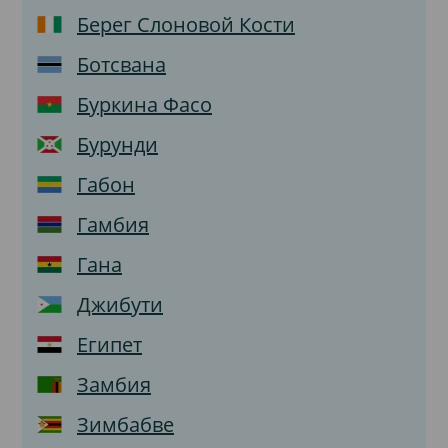
Берег Слоновой Кости
Ботсвана
Буркина Фасо
Бурунди
Габон
Гамбия
Гана
Джибути
Египет
Замбия
Зимбабве