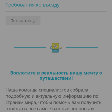
Требования ко въезду
Услуги
Показать еще
Нотариальное заверение
Легализация
Туристическое страхование
Воплотите в реальность вашу мечту о
Переводы
путешествии!
Оформление визы
Наша команда специалистов собрала
подробную и актуальную информацию по
Виза
странам мира, чтобы помочь вам получить
ответы на все самые важные вопросы и