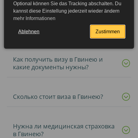
Optional können Sie das Tracking abschalten. Du
kannst diese Einstellung jederzeit wieder ändern
mehr Informationen
Сколько можно находиться в
Гвинее по визе?
Ablehnen
Zustimmen
Как получить визу в Гвинею и
какие документы нужны?
Сколько стоит виза в Гвинею?
Нужна ли медицинская страховка
Подробнее
в Гвинею?