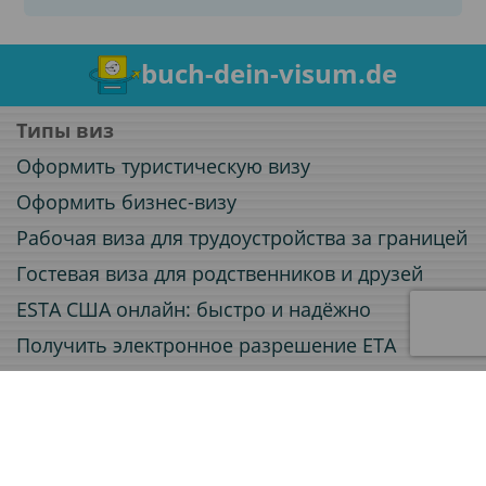
buch-dein-visum.de
Типы виз
Оформить туристическую визу
Оформить бизнес-визу
Рабочая виза для трудоустройства за границей
Гостевая виза для родственников и друзей
ESTA США онлайн: быстро и надёжно
Получить электронное разрешение ETA
Электронная виза (e-Visa) онлайн
Услуги
Заверение документов