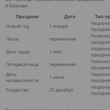
в Бурунди:
Праздник
Дата
Тип п
Национ
Новый год
1 января
праздни
Религио
Пасха
переменная
праздни
Национ
День труда
1 мая
праздни
Религио
Пятидесятница
переменная
праздни
День
Национ
1 июля
независимости
праздни
Национ
Рождество
25 декабря
праздни