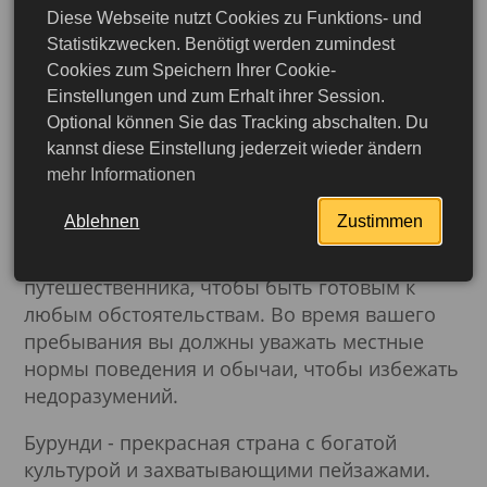
Diese Webseite nutzt Cookies zu Funktions- und
своими кофейными плантациями и
Statistikzwecken. Benötigt werden zumindest
впечатляющими пейзажами, которые
Cookies zum Speichern Ihrer Cookie-
создают идеальную атмосферу для
Einstellungen und zum Erhalt ihrer Session.
незабываемого отдыха.
Optional können Sie das Tracking abschalten. Du
Если вы планируете поездку в Бурунди, вам
kannst diese Einstellung jederzeit wieder ändern
mehr Informationen
следует заранее ознакомиться с правилами
въезда, требованиями к визе и
Ablehnen
Zustimmen
медицинскими нормами. Также
рекомендуется оформить страховку
путешественника, чтобы быть готовым к
любым обстоятельствам. Во время вашего
пребывания вы должны уважать местные
нормы поведения и обычаи, чтобы избежать
недоразумений.
Бурунди - прекрасная страна с богатой
Подробнее
культурой и захватывающими пейзажами.