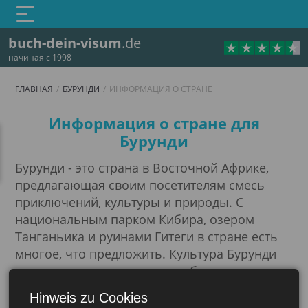
buch-dein-visum
.de
начиная с 1998
ГЛАВНАЯ
БУРУНДИ
ИНФОРМАЦИЯ О СТРАНЕ
Информация о стране
Информация о стране для
Бурунди
Бурунди - это страна в Восточной Африке,
предлагающая своим посетителям смесь
приключений, культуры и природы. С
национальным парком Кибира, озером
Танганьика и руинами Гитеги в стране есть
многое, что предложить. Культура Бурунди
Бурунди
также увлекательна и может быть испытана в
форме музыки, танцев и произведений
Hinweis zu Cookies
искусства. Это также страна, известная