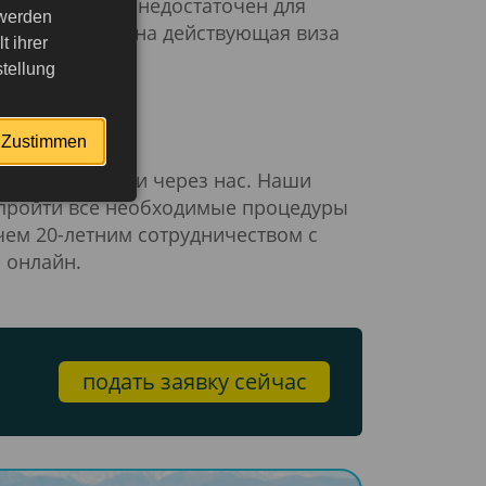
 работодателя недостаточен для
 werden
д отъездом нужна действующая виза
 ihrer
tellung
sum.de
Zustimmen
ания в Беларуси через нас. Наши
 пройти все необходимые процедуры
ем 20-летним сотрудничеством с
 онлайн.
подать заявку сейчас