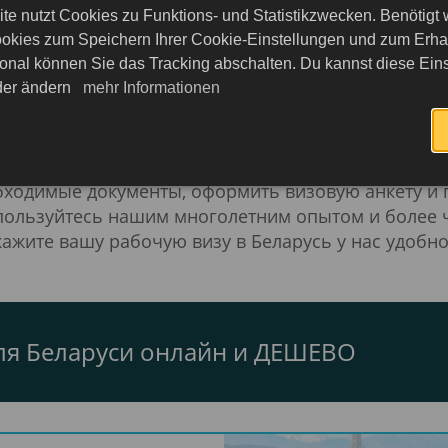
циями. Однако
трудовой договор
от белорусского
te nutzt Cookies zu Funktions- und Statistikzwecken. Benötigt
ать в Беларуси на длительный срок, вам уже пере
okies zum Speichern Ihrer Cookie-Einstellungen und zum Erhalt
шения вам запрещена трудовая деятельность.
onal können Sie das Tracking abschalten. Du kannst diese Eins
eder ändern
mehr Informationen
ущества заказа через Buch-dein-Vi
ть заявление на визу для вашего рабочего пребыв
обходимые документы, оформить визовую анкету и
пользуйтесь нашим многолетним опытом и более ч
ажите вашу рабочую визу в Беларусь у нас удобно
для Беларуси онлайн и ДЕШЕВО