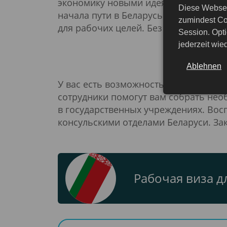
экономику новыми идеями и иннова
Diese Websei
начала пути в Беларусь. Чтобы работ
zumindest Co
для рабочих целей. Без этого разре
Session. Opti
jederzeit wi
Преим
Ablehnen
У вас есть возможность удобно пода
сотрудники помогут вам собрать не
в государственных учреждениях. Вос
консульскими отделами Беларуси. Зак
Рабочая виза 