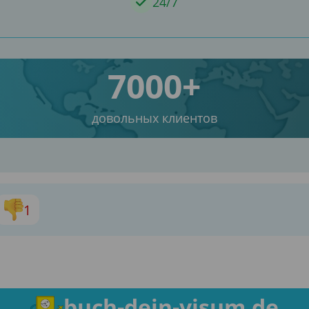
24/7
7000+
довольных клиентов
1
buch-dein-visum.de