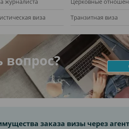
а журналиста
Церковные отноше
истическая виза
Транзитная виза
ь вопрос?
мущества заказа визы через аген