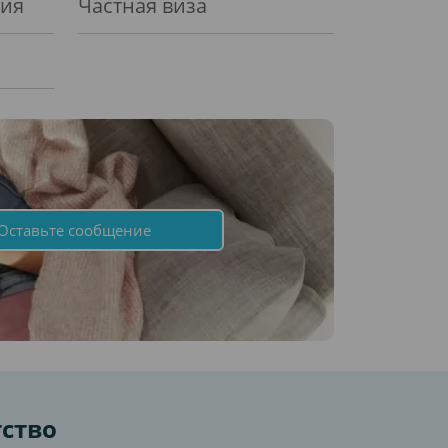
ния
Частная виза
Оставьте сообщение
тство