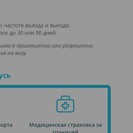
о частоте въезда и выезда:
ок до 30 или 90 дней.
нными в приглашении или разрешении
я на визу.
усь
порта
Медицинская страховка за
границей