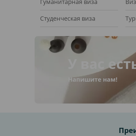
Гуманитарная виза
Виз
Студенческая виза
Тур
У вас ест
Напишите нам!
Преи