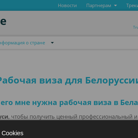
Новости
Партнерам
Трек
de
Tr
нформация о стране
Рабочая виза для Белорусси
чего мне нужна рабочая виза в Бела
уси
, чтобы получить ценный профессиональный и
сь. Она позволит вам осуществить свою мечту и на
 Европе постоянно ищет международных рабочих, 
 Cookies