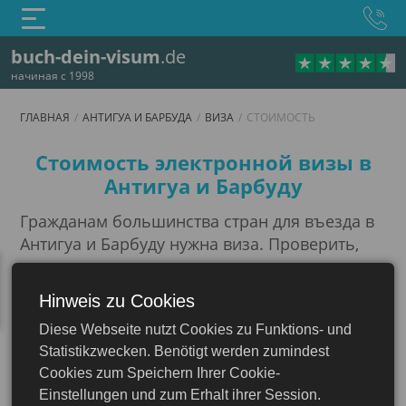
buch-dein-visum
.de
начиная с 1998
ГЛАВНАЯ
АНТИГУА И БАРБУДА
ВИЗА
СТОИМОСТЬ
Стоимость
Стоимость электронной визы в
Антигуа и Барбуду
Гражданам большинства стран для въезда в
Антигуа и Барбуду нужна виза. Проверить,
нужна ли вам виза, вы можете на
странице о
визах
.
Hinweis zu Cookies
Стоимость электронной визы в Антигуа и
Diese Webseite nutzt Cookies zu Funktions- und
Барбуду варьируется в зависимости от
Statistikzwecken. Benötigt werden zumindest
продолжительности пребывания,
Cookies zum Speichern Ihrer Cookie-
гражданства заявителя и времени
Einstellungen und zum Erhalt ihrer Session.