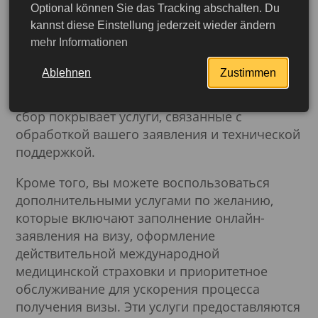
оформления. Основные составляющие
Optional können Sie das Tracking abschalten. Du
Антигуа и Барбуда
kannst diese Einstellung jederzeit wieder ändern
стоимости включают консульский сбор и
mehr Informationen
сервисный сбор. Консульский сбор — это
фиксированная плата за обработку вашей
Ablehnen
Zustimmen
визы, которая варьируется в зависимости от
типа визы и вашего гражданства. Сервисный
сбор покрывает услуги, связанные с
обработкой вашего заявления и технической
поддержкой.
Кроме того, вы можете воспользоваться
дополнительными услугами по желанию,
которые включают заполнение онлайн-
заявления на визу, оформление
действительной международной
медицинской страховки и приоритетное
обслуживание для ускорения процесса
получения визы. Эти услуги предоставляются