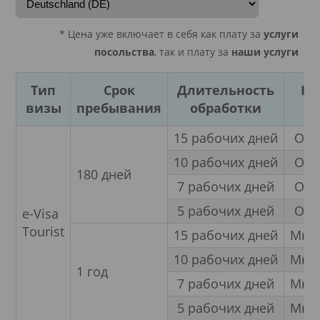
* Цена уже включает в себя как плату за
услуги
посольства
, так и плату за
наши услуги
Тип
Срок
Длительность
Кр
визы
пребывания
обработки
в
15 рабочих дней
Одн
10 рабочих дней
Одн
180 дней
7 рабочих дней
Одн
5 рабочих дней
Одн
e-Visa
Tourist
15 рабочих дней
Мног
10 рабочих дней
Мног
1 год
7 рабочих дней
Мног
5 рабочих дней
Мног